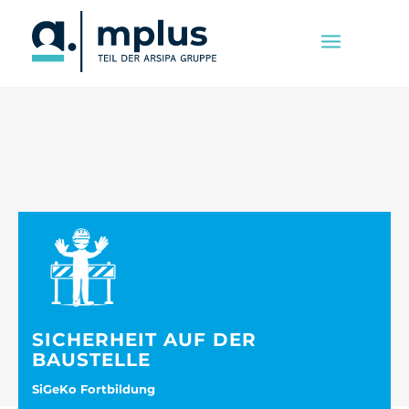
SICHERHEIT AUF DER
BAUSTELLE
SiGeKo Fortbildung