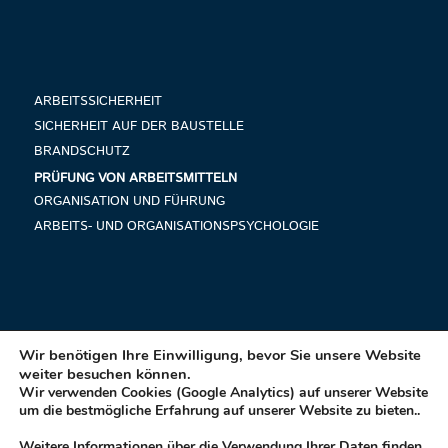
ARBEITSSICHERHEIT
SICHERHEIT AUF DER BAUSTELLE
BRANDSCHUTZ
PRÜFUNG VON ARBEITSMITTELN
ORGANISATION UND FÜHRUNG
ARBEITS- UND ORGANISATIONSPSYCHOLOGIE
Wir benötigen Ihre Einwilligung, bevor Sie unsere Website
weiter besuchen können.
WEITERBILDUNG BRINGT SIE WEITER!
Wir verwenden Cookies (Google Analytics) auf unserer Website
um die bestmögliche Erfahrung auf unserer Website zu bieten..
Weitere Informationen über die Verwendung Ihrer Daten finden